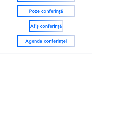
Poze conferință
Afiș conferință
Agenda conferinței
Despre CeSoH:
Despre noi
Drepturi
Proiecte
Termenii si Conditiile