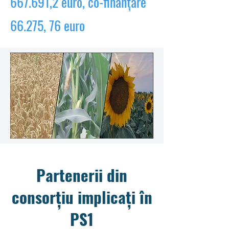
667.691,2 euro, co-finanțare
66.275, 76 euro
Partenerii din
consorțiu implicați în
PS1